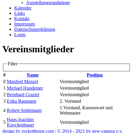
Ausstellungsrundgänge
Kalender
Links
Kontakt
Impressum
Datenschutzerklärung
Login
Vereinsmitglieder
Filter
#
Name
Position
0
Manfred Menzel
Vereinsmitglied
1
Michael Hundemer
Vereinsmitglied
2
Bernhard Graziel
Vereinsmitglied
3
Erika Baumann
2. Vorstand
1.Vorstand, Kassenwart und
4
Robert Seidemann
Webmaster
Hans-Joachim
5
Vereinsmitglied
Kirschenbauer
design by rockettheme.com / © 2014 - 2021 by new-camera e.v.