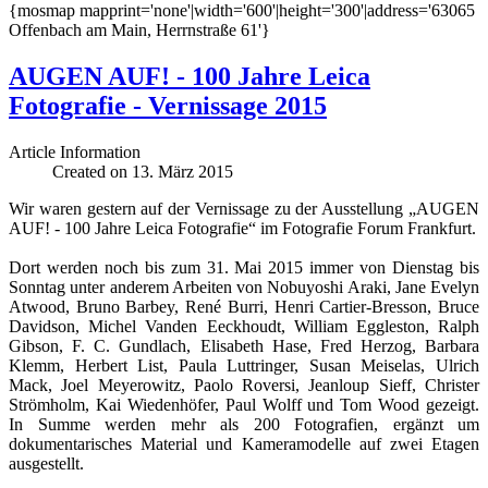
{mosmap mapprint='none'|width='600'|height='300'|address='63065
Offenbach am Main, Herrnstraße 61'}
AUGEN AUF! - 100 Jahre Leica
Fotografie - Vernissage 2015
Article Information
Created on 13. März 2015
Wir waren gestern auf der Vernissage zu der Ausstellung „AUGEN
AUF! - 100 Jahre Leica Fotografie“ im Fotografie Forum Frankfurt.
Dort werden noch bis zum 31. Mai 2015 immer von Dienstag bis
Sonntag unter anderem Arbeiten von Nobuyoshi Araki, Jane Evelyn
Atwood, Bruno Barbey, René Burri, Henri Cartier-Bresson, Bruce
Davidson, Michel Vanden Eeckhoudt, William Eggleston, Ralph
Gibson, F. C. Gundlach, Elisabeth Hase, Fred Herzog, Barbara
Klemm, Herbert List, Paula Luttringer, Susan Meiselas, Ulrich
Mack, Joel Meyerowitz, Paolo Roversi, Jeanloup Sieff, Christer
Strömholm, Kai Wiedenhöfer, Paul Wolff und Tom Wood gezeigt.
In Summe werden mehr als 200 Fotografien, ergänzt um
dokumentarisches Material und Kameramodelle auf zwei Etagen
ausgestellt.