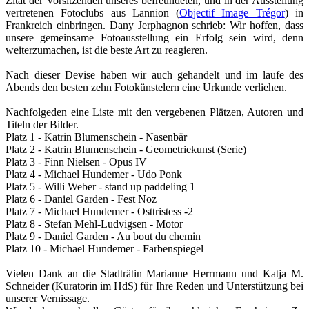
Zitat der Vorsitzenden unseres befreundeten, und in der Ausstellung
vertretenen Fotoclubs aus Lannion (
Objectif Image Trégor
) in
Frankreich einbringen. Dany Jerphagnon schrieb: Wir hoffen, dass
unsere gemeinsame Fotoausstellung ein Erfolg sein wird, denn
weiterzumachen, ist die beste Art zu reagieren.
Nach dieser Devise haben wir auch gehandelt und im laufe des
Abends den besten zehn Fotokünstelern eine Urkunde verliehen.
Nachfolgeden eine Liste mit den vergebenen Plätzen, Autoren und
Titeln der Bilder.
Platz 1 - Katrin Blumenschein - Nasenbär
Platz 2 - Katrin Blumenschein - Geometriekunst (Serie)
Platz 3 - Finn Nielsen - Opus IV
Platz 4 - Michael Hundemer - Udo Ponk
Platz 5 - Willi Weber - stand up paddeling 1
Platz 6 - Daniel Garden - Fest Noz
Platz 7 - Michael Hundemer - Osttristess -2
Platz 8 - Stefan Mehl-Ludvigsen - Motor
Platz 9 - Daniel Garden - Au bout du chemin
Platz 10 - Michael Hundemer - Farbenspiegel
Vielen Dank an die Stadträtin Marianne Herrmann und Katja M.
Schneider (Kuratorin im HdS) für Ihre Reden und Unterstützung bei
unserer Vernissage.